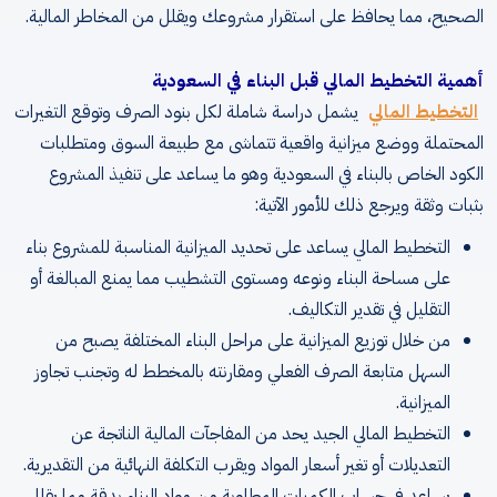
الصحيح، مما يحافظ على استقرار مشروعك ويقلل من المخاطر المالية.
أهمية التخطيط المالي قبل البناء في السعودية
التخطيط المالي
يشمل دراسة شاملة لكل بنود الصرف وتوقع التغيرات
المحتملة ووضع ميزانية واقعية تتماشى مع طبيعة السوق ومتطلبات
الكود الخاص بالبناء في السعودية وهو ما يساعد على تنفيذ المشروع
بثبات وثقة ويرجع ذلك للأمور الآتية:
التخطيط المالي يساعد على تحديد الميزانية المناسبة للمشروع بناء
على مساحة البناء ونوعه ومستوى التشطيب مما يمنع المبالغة أو
التقليل في تقدير التكاليف.
من خلال توزيع الميزانية على مراحل البناء المختلفة يصبح من
السهل متابعة الصرف الفعلي ومقارنته بالمخطط له وتجنب تجاوز
الميزانية.
التخطيط المالي الجيد يحد من المفاجآت المالية الناتجة عن
التعديلات أو تغير أسعار المواد ويقرب التكلفة النهائية من التقديرية.
يساعد في حساب الكميات المطلوبة من مواد البناء بدقة مما يقلل