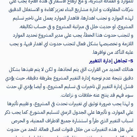
للموارد و العمالة البشرية، و مع ارتفاع الاسعار في هذه الفترة يجب علي
شركات المقاولات و ادارة مشاريع البناء تعزيز كفاءة و الاستغلال الدقيق
لهذه الموارد و تجنب اهدارها، فاهدار الموارد يعمل علي تاخير تسليم
المشروع، او حديث خلل في ميزانية المشروع و في حساب تكاليفه.
و لتجنب حدوث هذا الخطأ، يجب علي مدير المشروع تحديد الموارد
اللازمة و تخصيصها بشكل فعال لتجنب حدوث اي اهدار فيها، و يجب
عليه التأكد من توافرها.
5- تجاهل إدارة التغيير
هنالك العديد من القرارت التي يتم اتخاذها، و لكن لا يتم تفيذها بشكل
دقيق نتيجة عدم توجيه إدارة التغيير المشروع بطريقة دقيقة، حيث يؤدي
فشل إدارة التغيير الي تاخيرات في تسليم المشروع، و أيضا يؤدي الي حدث
سوء فهم قد ينتج عنه خلافات و نزاعات.
و لهذا يجب ضرورة توثيق اي تغييرات تحدث في المشروع، و تقييم تأثيرها
علي الموارد، و تأثيرها علي الجدول الزمني لتسليم المشورع. كما يجب ذكر
اسباب التغيير الذي طرأ و استشارة جميع الاطراف المعنية، و الحرص
علي نقل هذه التغييرات من خلال قنوات اتصال فعالة. للحد من حدوث