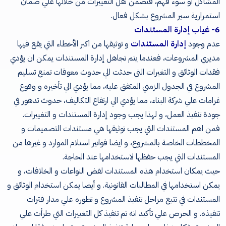
المشاكل او سوء فهم، فتضمن نقل التغييرات من خلالها علي ضمان
استمرارية سير المشروع بشكل فعال.
6- غياب إدارة المستندات
عدم وجود
إدارة المستندات
و توثيقها من اكبر الأخطاء التي يقع فيها
مديري المشروعات، فعندما يتم تجاهل إدارة المستندات يمكن ان يؤدي
فقدات الوثائق و التغيرات التي حدثت الي حدوث معوقات تمنع تسليم
المشروع في الجدول الزمني المتفق عليه، مما يؤدي الي تأخيره و وقوع
غرامات علي شركة البناء، مما يؤدي الي ارتفاع التكاليف، حدوث تدهور في
جودة تنفيذ العمل، و لهذا يجب وجود إدارة المستندات و التغييرات.
فمن اهم المستندات التي يجب توثيقها هي مستندات التصميمات و
المخططات الخاصة بالمشروع، و ايضا فواتير استلام الموارد و غيرها من
المستندات التي يجب حفظها لاستخدامها عند الحاجة.
حيث يمكان استخدام هذه المستندات لفض النواعات و الخلافات، و
يمكن استخدامها في المطالبات القانونية. و أيضا يمكن استخدام الوثائق و
المستندات في تتبع مراحل تنفيذ المشروع و تطوره علي مدار فترات
تنفيذه. و الحرص علي تأكيد انه تم تنفيذ كل التغييرات التي طرأت علي