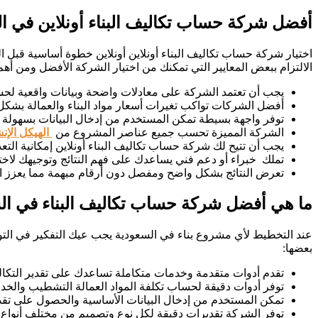
أفضل شركة حساب تكاليف البناء أونلاين في ا
اختيار شركة حساب تكاليف البناء أونلاين أونلاين خطوة أساسية قبل ا
الالتزام ببعض المعايير التي تمكنك من اختيار الشركة الأفضل ومن أهم 
يجب أن تعتمد الشركة على معادلات واضحة وبيانات واقعية لحساب
أفضل الشركات تواكب تغيرات أسعار مواد البناء والعمالة بش
توفر واجهة بسيطة تمكن المستخدم من إدخال البيانات بسهولة و
الشركة المميزة تحسب جميع عناصر المشروع من
الهيكل الإن
يجب أن تتيح لك شركة حساب تكاليف البناء أونلاين إمكانية التع
تملك خبراء أو دعم فني يساعدك على فهم النتائج وتوجيهك لاختيار
تعرض النتائج بشكل واضح ومفصل دون أرقام مبهمة مما يعزز ال
ما هي أفضل شركة حساب تكاليف البناء في ال
عند التخطيط لأي مشروع بناء في السعودية يجب عيك التفكير في التو
بعضها:
تقدم أدوات متقدمة وخدمات متكاملة تساعدك على تقدير التكالي
توفر أدوات دقيقة لحساب تكلفة المواد العمالة التشطيب والخدما
تمكن المستخدم من إدخال البيانات الأساسية والحصول على تقد
توفر الشركة تقديرات دقيقة لكل نوع وتصميم من مختلف أنواع 