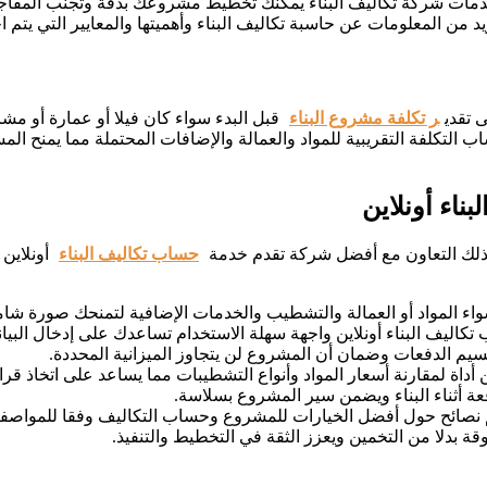
ى خدمات شركة تكاليف البناء يمكنك تخطيط مشروعك بدقة وتجنب المفاج
المعلومات عن حاسبة تكاليف البناء وأهميتها والمعايير التي يتم اختي
 تقدي
ر تكلفة مشروع البناء
قبل البدء سواء كان فيلا أو عمارة أو م
التكلفة التقريبية للمواد والعمالة والإضافات المحتملة مما يمنح ال
اء أونلاين
لذلك التعاون مع أفضل شركة تقدم خدمة
حساب تكاليف البناء
أونلاين 
المواد أو العمالة والتشطيب والخدمات الإضافية لتمنحك صورة شاملة 
 تكاليف البناء أونلاين واجهة سهلة الاستخدام تساعدك على إدخال البي
يم الدفعات وضمان أن المشروع لن يتجاوز الميزانية المحددة.
أداة لمقارنة أسعار المواد وأنواع التشطيبات مما يساعد على اتخاذ قر
عة أثناء البناء ويضمن سير المشروع بسلاسة.
م نصائح حول أفضل الخيارات للمشروع وحساب التكاليف وفقا للمواصفات
 بدلا من التخمين ويعزز الثقة في التخطيط والتنفيذ.