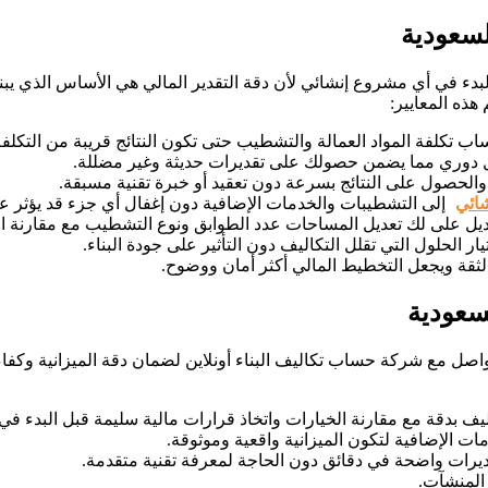
لسعودية
لبدء في أي مشروع إنشائي لأن دقة التقدير المالي هي الأساس الذي يب
هذه المعايير:
 تكلفة المواد العمالة والتشطيب حتى تكون النتائج قريبة من التكلفة
كل دوري مما يضمن حصولك على تقديرات حديثة وغير مضللة.
الحصول على النتائج بسرعة دون تعقيد أو خبرة تقنية مسبقة.
شائي
إلى التشطيبات والخدمات الإضافية دون إغفال أي جزء قد يؤثر على
ديل على لك تعديل المساحات عدد الطوابق ونوع التشطيب مع مقارنة التك
 الحلول التي تقلل التكاليف دون التأثير على جودة البناء.
ثقة ويجعل التخطيط المالي أكثر أمان ووضوح.
سعودية
اصل مع شركة حساب تكاليف البناء أونلاين لضمان دقة الميزانية وكفا
ف بدقة مع مقارنة الخيارات واتخاذ قرارات مالية سليمة قبل البدء في
ت الإضافية لتكون الميزانية واقعية وموثوقة.
يرات واضحة في دقائق دون الحاجة لمعرفة تقنية متقدمة.
المنشآت.