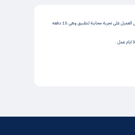
تكاليف البناء يقدم خدمة اكترونية لتسجيل المصاريف الماليه التي يتم صرفها على مشروعك العقاري . عند التسجيل اول مره في التطبيق يحصل العميل على تجربة مجانية لتطبيق وهي 15 دفعه