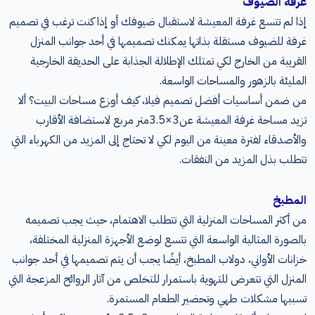
غرفة الضيوف
إذا لم تتسع غرفة المعيشة لاستقبال ضيوفك أو إذا كنت ترغب في تصميم
غرفة للضيوف مستقلة بذاتها يمكنك تصميمها في أحد جوانب المنزل
القريبة من الخارج لكي تمتلك الإطلالة الجذابة على الحديقة الخارجية
المليئة بالزهور والمساحات الواسعة
.
من ضمن أساسيات أفضل تصميم فيلا، كيف أوزع مساحات البيت؟ ألا
تزيد مساحة غرفة المعيشة عن
3×3.5
متر مربع لاستضافة الأقارب
والأصدقاء لفترة معينة من اليوم لكي لا تحتاج إلى المزيد من الكهرباء التي
تتطلب بذل المزيد من النفقات
.
المطبخ
من أكثر المساحات المنزلية التي تتطلب الاهتمام، حيث يجب تصميمه
بالصورة المثالية الواسعة التي تتسع لوضع الأجهزة المنزلية المختلفة،
خزانات الأواني، دولاب المطبخ، أيضًا يجب أن يتم تصميمها في أحد جوانب
المنزل التي تتعرض للتهوية باستمرار للتخلص من آثار الروائح المزعجة التي
تسببها مشكلات طهي وتحضير الطعام المستمرة
.