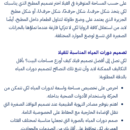
على حسب المساحة المتوفرة في الفيلا اختر تصميم المطبخ الذي يناسبك
لكي يتخذ شكل حرف
L
، شكل حرف
G
، شكل حرف
U
، أو شكل مطبخ
الجزيرة الذي يعتمد على وضع طاولة لتناول الطعام داخل المطبخ، أيضًا
لابد من استغلال كافة الزوايا لكي لا تتركها فارغة عندما تملؤها بالخزانات
الصغيرة التي تتسع لوضع الموارد المختلفة
.
تصميم دورات المياه المناسبة للفيلا
لكي تصل إلى أفضل تصميم فيلا، كيف أوزع مساحات البيت؟ بأقل
التكاليف الممكنة لابد وأن تتبع تلك النصائح لتصميم دورات المياه
بالدقة المطلوبة
:
احرص على تخصيص مساحة واسعة لدورات المياه لكي تتمكن من
الحركة واستخدام الأدوات الصحية بداخله
.
اهتم بتوفير مصادر التهوية الطبيعية عند تصميم النوافذ الصغيرة التي
تنقل الإضاءة الخارجية مع الحفاظ على الخصوصية التامة
.
صمم دورات المياه بالصورة التي تجعلها مناسبة لمختلف الفئات
العمرية، لكي تحافظ على أقاربك من الصدمات والحوادث
.