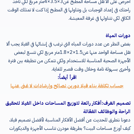
احرص على ألا تقل مساحة المطبخ عن
3×3.5×4
متر مربع لكي تأخذ
راحتك في إعداد الوجبات بل وتناولها في المطبخ إذا كنت لا تمتلك الوقت
الكافي لكي تتناولها في غرفة المعيشة
.
دورات المياة
بغض النظر عن عدد دورات المياه التي ترغب في إنشائها في الفيلا يجب ألا
تقل مساحة الواحد منها عن
1.5×2×1.8
متر مربع لكي تتسع لبعض
الأجهزة الصحية المناسبة للاستخدام ولكي تتمكن من تنظيفه بين فترة
وأخرى بسهولة تامة وخلال وقت قصير للغاية
.
اقرأ أيضاً:
حساب تكلفة بناء فيلا دورين نصائح وإرشادات لا غنى عنها
تصميم الغرف
:
أفكار رائعة لتوزيع المساحات داخل الفيلا لتحقيق
الراحة والوظائف الفعّالة
دعونا نتطرق للحديث عن أفضل الأفكار المناسبة لأفضل تصميم فيلا،
كيف أوزع مساحات البيت؟ بطريقة مودرن تناسب الأجهزة والديكورات