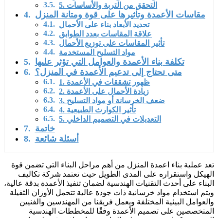
5. التحقق من التربة والأساسات
مقاسات الأعمدة وتأثيرها على قوة ومتانة المنزل
تحديد الأبعاد بناء على الأحمال
علاقة المقاسات بعدد الطوابق
تأثير المقاسات على توزيع الأحمال
مواد التسليح المستخدمة
تكلفة بناء الأعمدة والعوامل التي تؤثر عليها
متى تحتاج إلى تدعيم الأعمدة في المنزل؟
1. ظهور تشققات في الأعمدة
2. زيادة الأحمال على الأعمدة
3. ضعف الخرسانة أو مواد التسليح
4. تأثير الكوارث الطبيعية
5. التعديلات في التصميم الداخلي
خاتمة
أسئلة شائعة
تعد عملية بناء اعمدة المنزل من أهم مراحل البناء التي تضمن قوة
الهيكل واستقراره على المدى الطويل حيث تعتمد شركة تكاليف
البناء على أحدث التقنيات الهندسية لضمان تنفيذ الأعمدة بدقة عالية،
ويتم استخدام مواد خرسانية ذات جودة عالية تتحمل الأوزان الثقيلة
والعوامل البيئية المختلفة ويعمل فريقنا من المهندسين والفنيين
المتخصصين على تصميم الأعمدة وفقًا للمخططات الهندسية