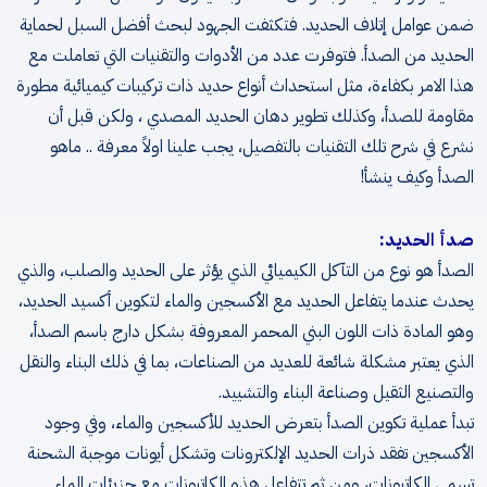
ضمن عوامل إتلاف الحديد. فتكثفت الجهود لبحث أفضل السبل لحماية
الحديد من الصدأ. فتوفرت عدد من الأدوات والتقنيات التي تعاملت مع
هذا الامر بكفاءة، مثل استحداث أنواع حديد ذات تركيبات كيميائية مطورة
مقاومة للصدأ، وكذلك تطوير دهان الحديد المصدي ، ولكن قبل أن
نشرع في شرح تلك التقنيات بالتفصيل، يجب علينا اولاً معرفة .. ماهو
الصدأ وكيف ينشأ!
صدأ الحديد:
الصدأ هو نوع من التآكل الكيميائي الذي يؤثر على الحديد والصلب، والذي
يحدث عندما يتفاعل الحديد مع الأكسجين والماء لتكوين أكسيد الحديد،
وهو المادة ذات اللون البني المحمر المعروفة بشكل دارج باسم الصدأ،
الذي يعتبر مشكلة شائعة للعديد من الصناعات، بما في ذلك البناء والنقل
والتصنيع الثقيل وصناعة البناء والتشييد.
تبدأ عملية تكوين الصدأ بتعرض الحديد للأكسجين والماء، وفي وجود
الأكسجين تفقد ذرات الحديد الإلكترونات وتشكل أيونات موجبة الشحنة
تسمى الكاتيونات، ومن ثم تتفاعل هذه الكاتيونات مع جزيئات الماء