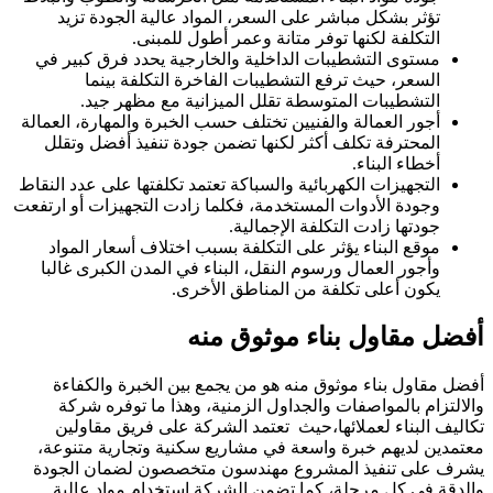
تؤثر بشكل مباشر على السعر، المواد عالية الجودة تزيد
التكلفة لكنها توفر متانة وعمر أطول للمبنى.
مستوى التشطيبات الداخلية والخارجية يحدد فرق كبير في
السعر، حيث ترفع التشطيبات الفاخرة التكلفة بينما
التشطيبات المتوسطة تقلل الميزانية مع مظهر جيد.
أجور العمالة والفنيين تختلف حسب الخبرة والمهارة، العمالة
المحترفة تكلف أكثر لكنها تضمن جودة تنفيذ أفضل وتقلل
أخطاء البناء.
التجهيزات الكهربائية والسباكة تعتمد تكلفتها على عدد النقاط
وجودة الأدوات المستخدمة، فكلما زادت التجهيزات أو ارتفعت
جودتها زادت التكلفة الإجمالية.
موقع البناء يؤثر على التكلفة بسبب اختلاف أسعار المواد
وأجور العمال ورسوم النقل، البناء في المدن الكبرى غالبا
يكون أعلى تكلفة من المناطق الأخرى.
أفضل مقاول بناء موثوق منه
أفضل مقاول بناء موثوق منه هو من يجمع بين الخبرة والكفاءة
والالتزام بالمواصفات والجداول الزمنية، وهذا ما توفره شركة
تكاليف البناء لعملائها،حيث تعتمد الشركة على فريق مقاولين
معتمدين لديهم خبرة واسعة في مشاريع سكنية وتجارية متنوعة،
يشرف على تنفيذ المشروع مهندسون متخصصون لضمان الجودة
والدقة في كل مرحلة، كما تضمن الشركة استخدام مواد عالية