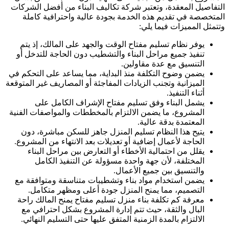
التفاصيل المعقدة، وتعتبر شركة تكاليف البناء من أفضل الشركات
المتخصصة في تقديم هذه الخدمة بجودة عالية واحترافية كاملة
وتتمثل المميزات فيما يلي:
يوفر نظام تسليم مفتاح الوقت والجهد على المالك، إذ يتم
تنفيذ جميع مراحل البناء والتشطيب دون الحاجة للتدخل أو
التنسيق مع عدة مقاولين.
يضمن وضوح التكلفة منذ البداية، مما يساعد على التحكم في
الميزانية وتجنب الزيادات المفاجئة أو المصاريف غير المتوقعة
أثناء التنفيذ.
يشمل البناء وفق تسليم مفتاح الإشراف الكامل على
المشروع، ما يضمن الالتزام بالمخططات والمواصفات الفنية
المعتمدة بدقة عالية.
يتيح هذا النظام تسليم المنزل جاهز للسكن مباشرة، دون
الحاجة لأعمال إضافية أو تعديلات بعد الانتهاء من المشروع.
يقلل من احتمالية الأخطاء أو التعارض بين مراحل البناء
المختلفة، لأن جهة واحدة مسؤولة عن التنفيذ الكامل
والتنسيق بين جميع الأعمال.
يضمن استخدام مواد بناء وتشطيبات متناسقة ومتوافقة مع
التصميم، مما يمنح المنزل جودة أعلى ومظهر متكامل.
معرفة كم تكلفة بناء منزل تسليم مفتاح يمنح المالك راحة
البال والثقة، حيث تتم إدارة المشروع بشكل احترافي مع
الالتزام بالمدة الزمنية المتفق عليها حتى التسليم النهائي.