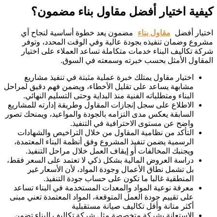
كيفية اختيار أفضل مقاول بناء مضمون؟
اختيار أفضل
مقاول بناء
مضمون يعد خطوة أساسية لنجاح أي
مشروع وضمان تنفيذه بجودة عالية وفي الوقت المحدد، وتوفر
شركة تكاليف البناء خدمات متكاملة تساعد العملاء على اختيار
المقاول الأمثل بحسب خبرته وسمعته في السوق.
اختيار مقاول يمتلك خبرة عملية مثبتة في تنفيذ مشاريع
مشابهة يساعد على تقليل الأخطاء، ويضمن فهم دقيق لمراحل
البناء ومتطلباته الفنية منذ البداية وحتى التسليم النهائي.
الاطلاع على سجل إنجازات المقاول وطريقة إدارته للمشاريع
السابقة يعكس مدى التزامه بالجودة والمواعيد، ويمنحك تصور
واضح عن مستوى الاحترافية في التنفيذ.
التأكد من نظامية المقاول من خلال التراخيص والشهادات
الرسمية يضمن تنفيذ المشروع وفق أنظمة البناء المعتمدة،
ويجنبك المخالفات أو إيقاف العمل خلال مراحل التنفيذ.
دراسة العروض المالية بشكل ذكي لا تعتمد على السعر فقط،
بل تشمل نطاق الأعمال وجودة المواد، لأن الأسعار غير
المنطقية غالبا ما تكون على حساب جودة التنفيذ.
معرفة نوعية المواد والمعدات المستخدمة في البناء تساعد
على تقييم جودة العمل المتوقعة، المواد المعتمدة تعني مبنى
أكثر متانة وأقل تكاليف صيانة مستقبلية
الاستعانة بشركة متخصصة مثل شركة تكاليف البناء تضمن