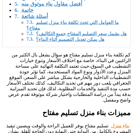
أفضل مقاول بناء موثوق منه
خاتمة
أسئلة شائعة
ما العوامل التي تحدد تكلفة بناء منزل تسليم
مفتاح؟
هل يشمل سعر التسليم المفتاح جميع التكاليف؟
هل يمكن تعديل التصميم أثناء البناء؟
كم تكلفة بناء منزل تسليم مفتاح هو سؤال يشغل بال الكثير من
الراغبين في البناء، خاصة مع اختلاف الأسعار وتنوع خيارات
التشطيب في السوق،حيث تعتمد التكلفة النهائية على مساحة
المنزل وعدد الأدوار ونوع المواد المستخدمة، كما تؤثر جودة
التشطيبات الداخلية والخارجية بشكل مباشر على السعر، الموقع
الجغرافي يلعب دور مهم في تحديد التكاليف، كذلك تختلف الأسعار
حسب مدة التنفيذ والخدمات المطلوبة، لذلك فإن تحديد الميزانية
بدقة يبدأ من دراسة المتطلبات واختيار شركة موثوقة تقدم عرض
واضح ومفصل.
مميزات بناء منزل تسليم مفتاح
بناء منزل
تسليم مفتاح يوفر للعميل الراحة والوقت ويضمن تنفيذ
المشروع بالكامل من البداية حتى النهاية دون الحاجة للقلق بشأن