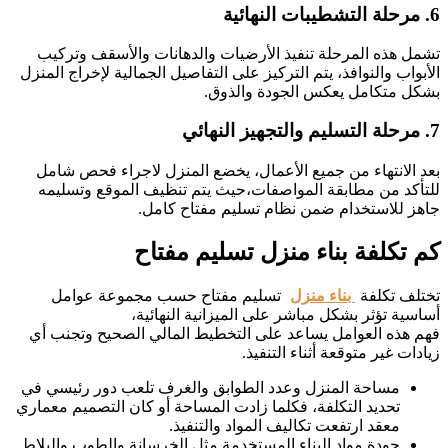
6. مرحلة التشطيبات النهائية
تشمل هذه المرحلة تنفيذ الأرضيات والدهانات والأسقف وتركيب
الأبواب والنوافذ، يتم التركيز على التفاصيل الجمالية لإخراج المنزل
بشكل متكامل يعكس الجودة والذوق.
7. مرحلة التسليم والتجهيز النهائي
بعد الانتهاء من جميع الأعمال، يخضع المنزل لاجراء فحص شامل
للتأكد من مطابقة المواصفات،حيث يتم تنظيف الموقع وتسليمه
جاهز للاستخدام ضمن نظام تسليم مفتاح كامل.
كم تكلفة بناء منزل تسليم مفتاح
تختلف تكلفة
بناء منزل
تسليم مفتاح حسب مجموعة عوامل
أساسية تؤثر بشكل مباشر على الميزانية النهائية،
فهم هذه العوامل يساعد على التخطيط المالي الصحيح وتجنب أي
زيادات غير متوقعة أثناء التنفيذ.
مساحة المنزل وعدد الطوابق والغرف تلعب دور رئيسي في
تحديد التكلفة، فكلما زادت المساحة أو كان التصميم معماري
معقد ارتفعت تكاليف المواد والتنفيذ.
جودة مواد البناء المستخدمة مثل الخرسانة والطوب والبلاط