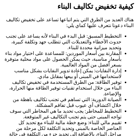
كيفية تخفيض تكاليف البناء
هناك العديد من الطرق التي يتم اتباعها تساعد على تخفيض تكاليف
البناء دعونا نتعرف عليها كماي يلي:
التخطيط المسبق: قبل البدء في البناء لأنه يساعد على تجنب
حدوث الأخطاء والتعديلات التي تتطلب جهد وتكلفة كبيرة،
وتحديد ميزانية محددة للبناء.
المقارنة بين أسعار الموردين: للمساعدة على اختيار مواد بناء
بأسعار مناسبة، حيث يمكن الحصول على مواد محلية متوفرة
بسعر أفضل من المواد العالمية.
إدارة النفايات: يمكن إعادة تدوير النفايات بشكل مناسب
لاستخدامها في المبنى أو بيعها بمقابل مادي.
توفير الطاقة: من الطرق المستخدمة في تخفيض تكاليف
البناء من خلال استخدام تقنيات توفير الطاقة منها الحرارة،
والإضاءة.
الصيانة الدورية: التي تساهم في تجنب تكاليف باهظة من
خلال اكتشاف أي عيوب قبل تفاقم المشكلة.
التخطيط للمخاطر: يجب تحديد ما هي المخاطر التي سوف
تواجه المبنى حتى يتم تجنب التكاليف غير المتوقعة.
تقييم مالي للبناء: وضع خطة مالية للبناء مع تحديد كل
العناصر الخاصة بالمبنى وتحديد التكلفة لكل مرحلة من
مراحل البناء، بالإضافة إلى تحديد جزء من التكلفة في حالة