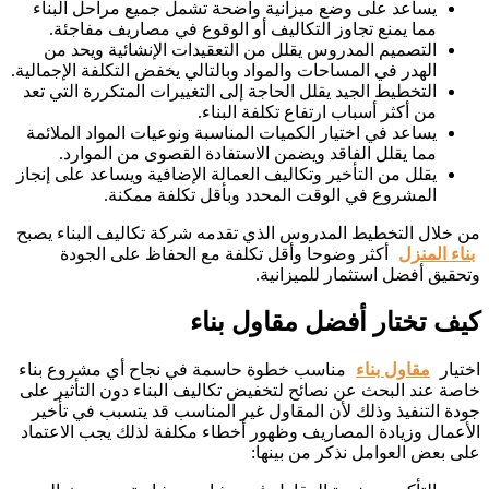
يساعد على وضع ميزانية واضحة تشمل جميع مراحل البناء
مما يمنع تجاوز التكاليف أو الوقوع في مصاريف مفاجئة.
التصميم المدروس يقلل من التعقيدات الإنشائية ويحد من
الهدر في المساحات والمواد وبالتالي يخفض التكلفة الإجمالية.
التخطيط الجيد يقلل الحاجة إلى التغييرات المتكررة التي تعد
من أكثر أسباب ارتفاع تكلفة البناء.
يساعد في اختيار الكميات المناسبة ونوعيات المواد الملائمة
مما يقلل الفاقد ويضمن الاستفادة القصوى من الموارد.
يقلل من التأخير وتكاليف العمالة الإضافية ويساعد على إنجاز
المشروع في الوقت المحدد وبأقل تكلفة ممكنة.
من خلال التخطيط المدروس الذي تقدمه شركة تكاليف البناء يصبح
بناء المنزل
أكثر وضوحا وأقل تكلفة مع الحفاظ على الجودة
وتحقيق أفضل استثمار للميزانية.
كيف تختار أفضل مقاول بناء
اختيار
مقاول بناء
مناسب خطوة حاسمة في نجاح أي مشروع بناء
خاصة عند البحث عن نصائح لتخفيض تكاليف البناء دون التأثير على
جودة التنفيذ وذلك لأن المقاول غير المناسب قد يتسبب في تأخير
الأعمال وزيادة المصاريف وظهور أخطاء مكلفة لذلك يجب الاعتماد
على بعض العوامل نذكر من بينها: