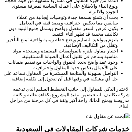
التأكد من خبرة المقاول في مشاريع مشابهة من حيث الحجم
ونوع البناء والاطلاع على أعماله السابقة لمعرفة مستوى
الجودة والالتزام.
يجب أن يتمتع بسمعة جيدة وتوصيات إيجابية من عملاء
سابقين مما يعكس احترافيته ومصداقيته في التعامل.
يكون عرض السعر مفصل وواضح ويشمل جميع البنود دون
تكاليف مخفية قد تظهر أثناء التنفيذ.
يلتزم بمواعيد التسليم ويضع خطة زمنية واقعية تمنع التأخير
وتقلل من التكاليف الإضافية.
اختيار مقاول يلتزم بالمواصفات المعتمدة ويستخدم مواد
مناسبة يساهم في تقليل أعمال الصيانة المستقبلية.
وجود عقد واضح يحدد الحقوق والواجبات مع تقديم ضمانات
على الأعمال يعكس جدية المقاول واحترافيته.
التواصل بسهولة والمتابعة المستمرة من المقاول تساعد على
حل أي مشكلة في وقتها قبل أن تتحول إلى تكلفة إضافية.
الاختيار الذكي للمقاول إلى جانب التخطيط السليم الذي تدعمه
شركة تكاليف البناء يضمن تنفيذ المشروع بكفاءة عالية وتكلفة
مدروسة ويمنح المالك راحة أكبر وثقة في كل مرحلة من مراحل
البناء.
خدمات شركات المقاولات في السعودية