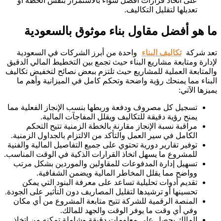
على اتخاذ قرارات أفضل سواء بالاستمرار بنفس الخطة أو
تعديلها لتقليل التكاليف.
ما هو أفضل مقاول بناء موثوق بالسعودية
تعد شركة
تكاليف البناء
واحدة من أبرز الشركات في السعودية
لإدارة ومتابعة مشاريع البناء حيث تجمع بين التخطيط المالي الدقيق
والمتابعة العملية للمشاريع حيث تلتزم ببعض نصائح لتخفيض تكاليف
البناء مما يمنحك رؤية واضحة وتحكم كامل في الميزانية وأهم ما
يميزها الآتي:
تسجيل كل مصروف ودفعة وربطها بنسب الإنجاز الفعلية مما
يمنح رؤية دقيقة للتكاليف ويقلل المفاجآت المالية.
مراقبة نسبة الإنجاز مقارنة بالخطة الزمنية تتيح التحكم
الكامل في سير العمل والتأكد من الالتزام بالجداول الزمنية.
توفير تقارير دورية تحتوي على جميع التفاصيل المالية والفنية
للمشروع ما يسهل اتخاذ القرارات الذكية في الوقت المناسب.
تسهيل إدارة المدفوعات للمقاولين والموردين بشكل مرتب
وواضح مما يقلل المخاطر المالية ويضمن الشفافية.
تقديم أدوات تحليلية تساعد على معرفة البنود التي يمكن
تحسينها أو ترشيدها لتقليل المصاريف دون التأثير على الجودة.
المنصة الرقمية للشركة تتيح متابعة المشروع من أي مكان
وفي أي وقت ما يوفر الوقت والجهد للمالك.
المالك يحصل على معلومات دقيقة وشاملة تمكنه من اتخاذ